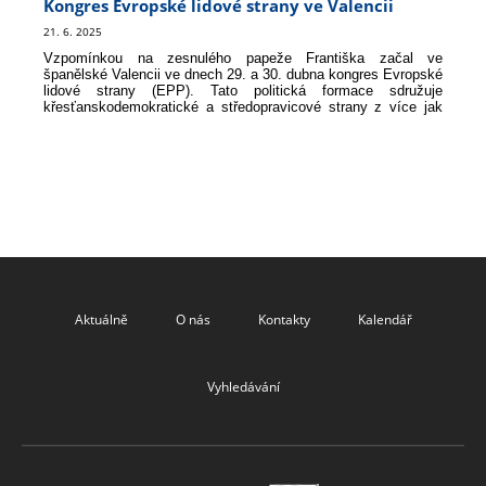
Kongres Evropské lidové strany ve Valencii
21. 6. 2025
Vzpomínkou na zesnulého papeže Františka začal ve
španělské Valencii ve dnech 29. a 30. dubna kongres Evropské
lidové strany (EPP). Tato politická formace sdružuje
křesťanskodemokratické a středopravicové strany z více jak
40 zemí - jak z EU tak i mimo ni. Disponuje největším
poslaneckým klubem v Evropském parlamentu. Hlásí se k ní
12 premiéru ze zemí EU, stejně tak i předsedkyně Evropské
komise i Evropského parlamentu.
Aktuálně
O nás
Kontakty
Kalendář
Vyhledávání