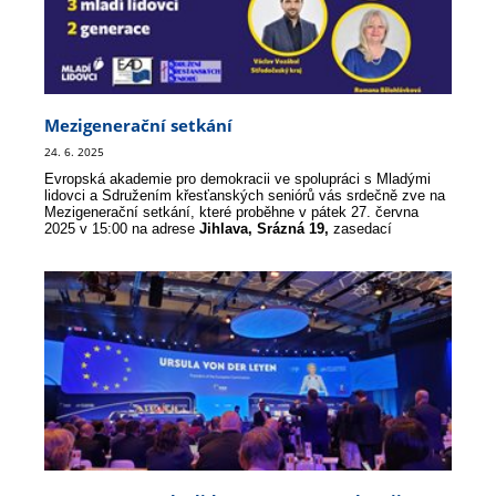
Mezigenerační setkání
24. 6. 2025
Evropská akademie pro demokracii ve spolupráci s Mladými
lidovci a Sdružením křesťanských seniórů vás srdečně zve na
Mezigenerační setkání, které proběhne v pátek 27. června
2025 v 15:00 na adrese
Jihlava,
Srázná 19,
zasedací
místnost ve 2. patře.
Přijďte diskutovat o tom, jak různé generace vnímají společná
témata – od rodinné politiky přes ekonomiku až po budoucnost
naší země.