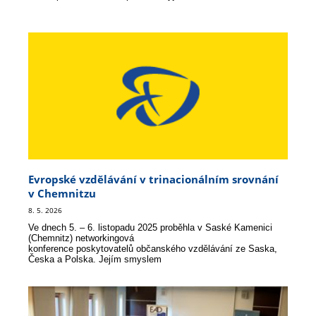
Evropské vzdělávání v trinacionálním srovnání
v Chemnitzu
8. 5. 2026
Ve dnech 5. – 6. listopadu 2025 proběhla v Saské Kamenici
(Chemnitz) networkingová
konference poskytovatelů občanského vzdělávání ze Saska,
Česka a Polska. Jejím smyslem
bylo prodiskutovat aktuální otázky, kterým občanské
vzdělávání v daných zemích čelí,
zejména po proběhnuvších parlamentních volbách v Německu
a Česku, resp. prezidentských
volbách v Polsku, které v roce 2025 proběhly.