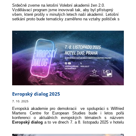
Srdečně zveme na letošní Volební akademii žen 2.0.
Vzdělávací program jsme inovovali tak, aby byl přístupný
všem, které prošly v minulých letech naší akademií. Letošní
setkání proto bude tematicky zaměřeno na vztahy političek s
médii a na to, jak úspěšně komunikovat s novináři.
Evropský dialog 2025
7. 10. 2025
Evropská akademie pro demokracii ve spolupráci s Wilfried
Martens Centre for European Studies bude i letos pořá
konferenci o aktuálních evropských tématech s názvem
Evropský dialog
a to ve dnech 7. a 8. listopadu 2025 v hotelu
DUO v Praze (Teplická 492, Praha 9).